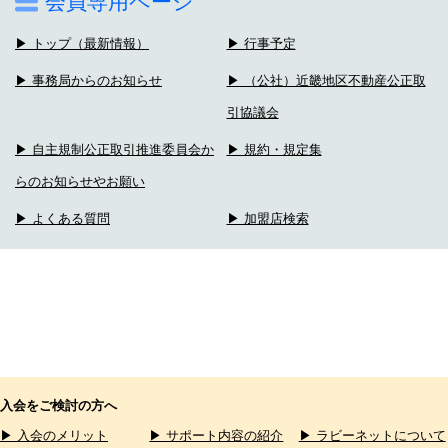
会員専用ページ
▶ トップ（最新情報）
▶ 行事予定
▶ 事務局からのお知らせ
▶ （公社）近畿地区不動産公正取
引協議会
▶ 自主規制公正取引推進委員会か
▶ 規約・規定集
らのお知らせやお願い
▶ よくある質問
▶ 加盟店検索
入会をご検討の方へ
▶ 入会のメリット
▶ サポート内容の紹介
▶ ラビーネットについて