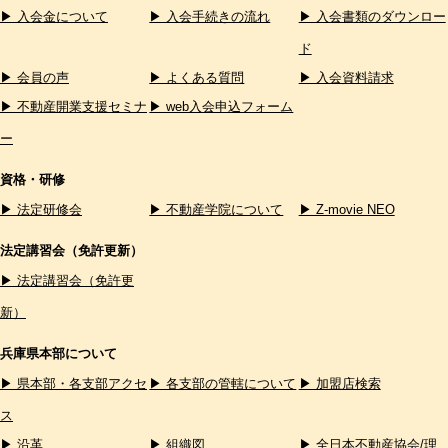
▶ 入会金について
▶ 入会手続きの流れ
▶ 入会書類のダウンロー
ド
▶ 会員の声
▶ よくある質問
▶ 入会資料請求
▶ 不動産開業支援セミナ
▶ web入会申込フォーム
ー
資格・研修
▶ 法定研修会
▶ 不動産学院について
▶ Z-movie NEO
法定講習会（免許更新）
▶ 法定講習会（免許更
新）
兵庫県本部について
▶ 県本部・各支部アクセ
▶ 各支部の管轄について
▶ 加盟店検索
ス
▶ 沿革
▶ 組織図
▶ 全日本不動産協会/理