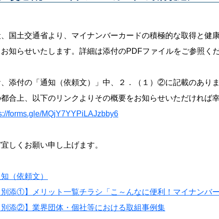
、国土交通省より、マイナンバーカードの積極的な取得と健康
、お知らせいたします。詳細は添付のPDFファイルをご参照く
、添付の「通知（依頼文）」中、２．（１）②に記載のありま
の都合上、以下のリンクよりその概要をお知らせいただければ
ps://forms.gle/MQjY7YYPiLAJzbby6
ぞ宜しくお願い申し上げます。
通知（依頼文）
【別添①】メリット一覧チラシ「こ～んなに便利！マイナンバ
【別添②】業界団体・個社等における取組事例集