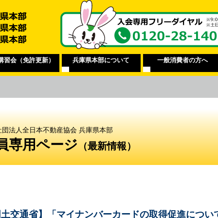
講習会（免許更新）
兵庫県本部について
一般消費者の方へ
社団法人全日本不動産協会 兵庫県本部
員専用ページ
（最新情報）
国土交通省】「マイナンバーカードの取得促進につい