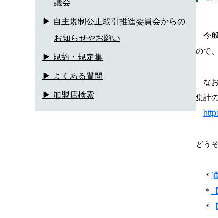
議会
▶ 自主規制公正取引推進委員会からの
今般
お知らせやお願い
ので
▶ 規約・規定集
▶ よくある質問
なお
▶ 加盟店検索
集計
htt
どう
＊
＊
＊