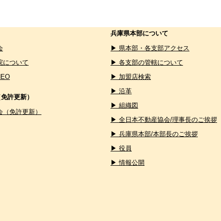
兵庫県本部について
会
▶ 県本部・各支部アクセス
院について
▶ 各支部の管轄について
NEO
▶ 加盟店検索
▶ 沿革
（免許更新）
▶ 組織図
会（免許更新）
▶ 全日本不動産協会/理事長のご挨拶
▶ 兵庫県本部/本部長のご挨拶
▶ 役員
▶ 情報公開