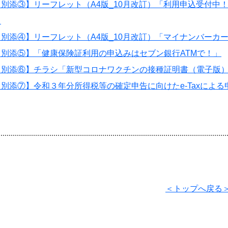
【別添③】リーフレット（A4版_10月改訂）「利用申込受付中
」
【別添④】リーフレット（A4版_10月改訂）「マイナンバーカ
【別添⑤】「健康保険証利用の申込みはセブン銀行ATMで！」
【別添⑥】チラシ「新型コロナワクチンの接種証明書（電子版
【別添⑦】令和３年分所得税等の確定申告に向けたe-Taxによ
＜トップへ戻る