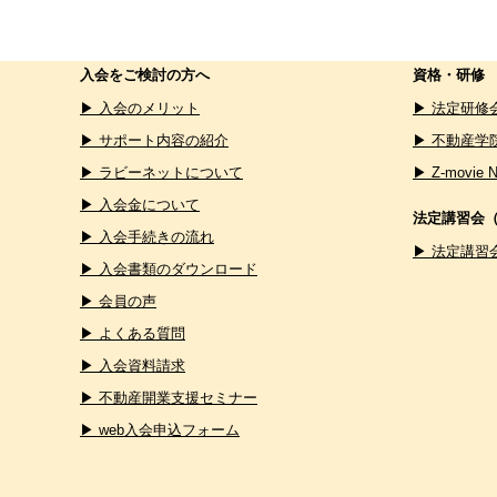
入会をご検討の方へ
資格・研修
▶ 入会のメリット
▶ 法定研修
▶ サポート内容の紹介
▶ 不動産学
▶ ラビーネットについて
▶ Z-movie 
▶ 入会金について
法定講習会
▶ 入会手続きの流れ
▶ 法定講習
▶ 入会書類のダウンロード
▶ 会員の声
▶ よくある質問
▶ 入会資料請求
▶ 不動産開業支援セミナー
▶ web入会申込フォーム