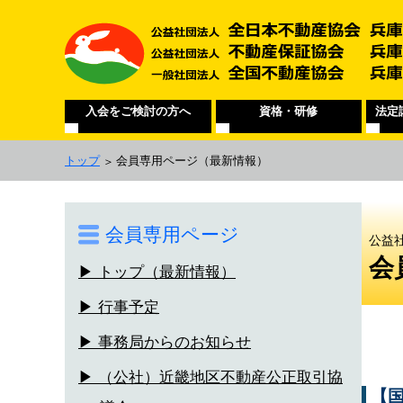
入会をご検討の方へ
資格・研修
法定
トップ
会員専用ページ
（最新情報）
会員専用ページ
公益
会
▶ トップ（最新情報）
▶ 行事予定
▶ 事務局からのお知らせ
▶ （公社）近畿地区不動産公正取引協
【