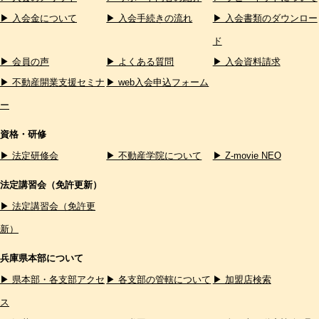
▶ 入会金について
▶ 入会手続きの流れ
▶ 入会書類のダウンロー
ド
▶ 会員の声
▶ よくある質問
▶ 入会資料請求
▶ 不動産開業支援セミナ
▶ web入会申込フォーム
ー
資格・研修
▶ 法定研修会
▶ 不動産学院について
▶ Z-movie NEO
法定講習会（免許更新）
▶ 法定講習会（免許更
新）
兵庫県本部について
▶ 県本部・各支部アクセ
▶ 各支部の管轄について
▶ 加盟店検索
ス