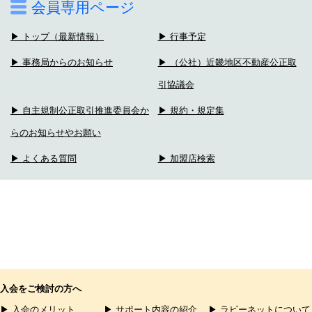
会員専用ページ
▶ トップ（最新情報）
▶ 行事予定
▶ 事務局からのお知らせ
▶ （公社）近畿地区不動産公正取
引協議会
▶ 自主規制公正取引推進委員会か
▶ 規約・規定集
らのお知らせやお願い
▶ よくある質問
▶ 加盟店検索
入会をご検討の方へ
▶ 入会のメリット
▶ サポート内容の紹介
▶ ラビーネットについて