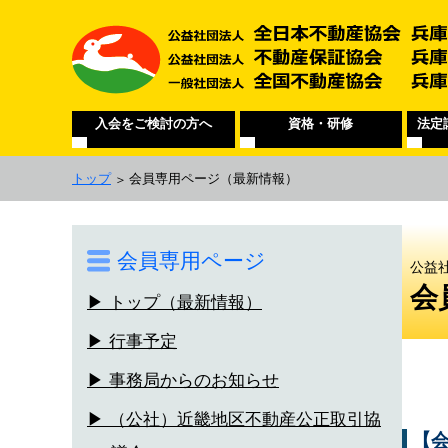
入会をご検討の方へ
資格・研修
法定
トップ
会員専用ページ
（最新情報）
会員専用ページ
公益
会
▶ トップ（最新情報）
▶ 行事予定
▶ 事務局からのお知らせ
▶ （公社）近畿地区不動産公正取引協
【