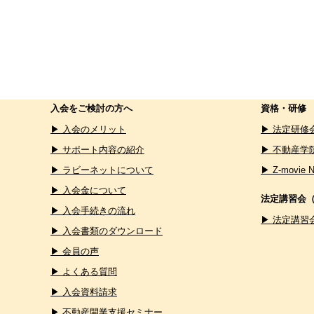
入会をご検討の方へ
資格・研修
▶ 入会のメリット
▶ 法定研修
▶ サポート内容の紹介
▶ 不動産学
▶ ラビーネットについて
▶ Z-movie 
▶ 入会金について
法定講習会
▶ 入会手続きの流れ
▶ 法定講習
▶ 入会書類のダウンロード
▶ 会員の声
▶ よくある質問
▶ 入会資料請求
▶ 不動産開業支援セミナー