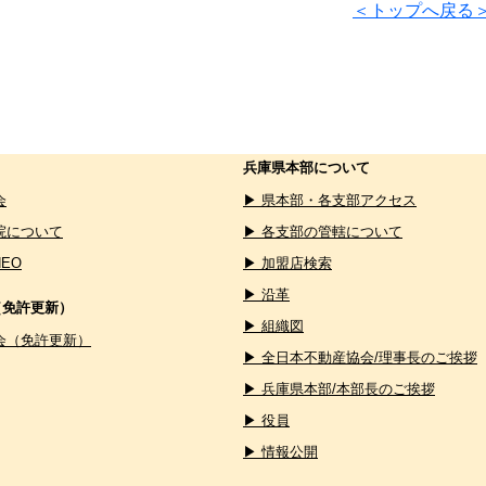
＜トップへ戻る
兵庫県本部について
会
▶ 県本部・各支部アクセス
院について
▶ 各支部の管轄について
NEO
▶ 加盟店検索
▶ 沿革
（免許更新）
▶ 組織図
会（免許更新）
▶ 全日本不動産協会/理事長のご挨拶
▶ 兵庫県本部/本部長のご挨拶
▶ 役員
▶ 情報公開