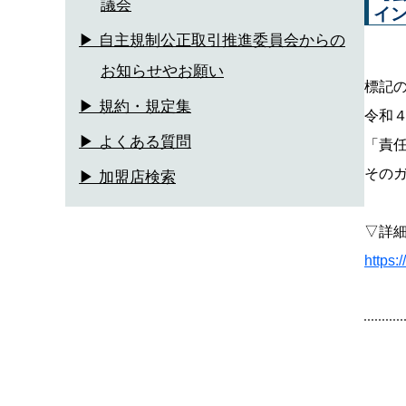
議会
イ
▶ 自主規制公正取引推進委員会からの
お知らせやお願い
標記
▶ 規約・規定集
令和
▶ よくある質問
「責
その
▶ 加盟店検索
▽詳
https: