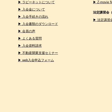
▶ ラビーネットについて
▶ Z-movie 
▶ 入会金について
法定講習会
▶ 入会手続きの流れ
▶ 法定講習
▶ 入会書類のダウンロード
▶ 会員の声
▶ よくある質問
▶ 入会資料請求
▶ 不動産開業支援セミナー
▶ web入会申込フォーム