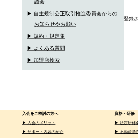
議会
▶ 自主規制公正取引推進委員会からの
登録
お知らせやお願い
▶ 規約・規定集
▶ よくある質問
▶ 加盟店検索
入会をご検討の方へ
資格・研修
▶ 入会のメリット
▶ 法定研修
▶ サポート内容の紹介
▶ 不動産学