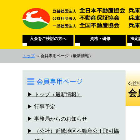
入会をご検討の方へ
資格・研修
法定
トップ
会員専用ページ
（最新情報）
会員専用ページ
公益
会
▶ トップ（最新情報）
▶ 行事予定
▶ 事務局からのお知らせ
▶ （公社）近畿地区不動産公正取引協