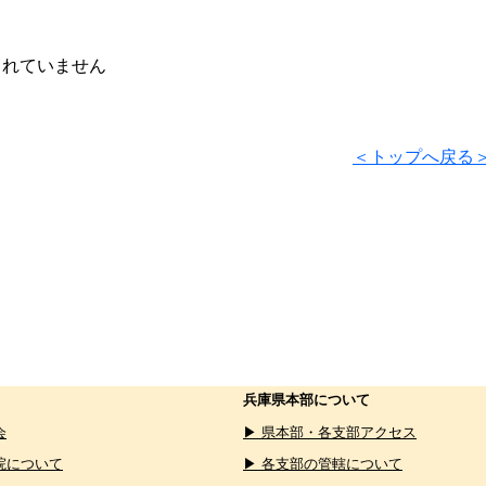
されていません
＜トップへ戻る
兵庫県本部について
会
▶ 県本部・各支部アクセス
院について
▶ 各支部の管轄について