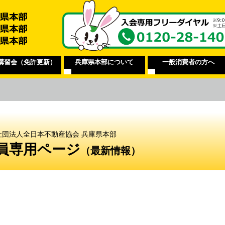
講習会（免許更新）
兵庫県本部について
一般消費者の方へ
社団法人全日本不動産協会 兵庫県本部
員専用ページ
（最新情報）