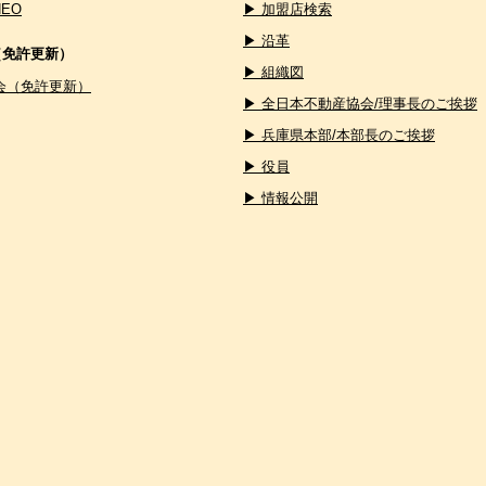
NEO
▶ 加盟店検索
▶ 沿革
（免許更新）
▶ 組織図
会（免許更新）
▶ 全日本不動産協会/理事長のご挨拶
▶ 兵庫県本部/本部長のご挨拶
▶ 役員
▶ 情報公開