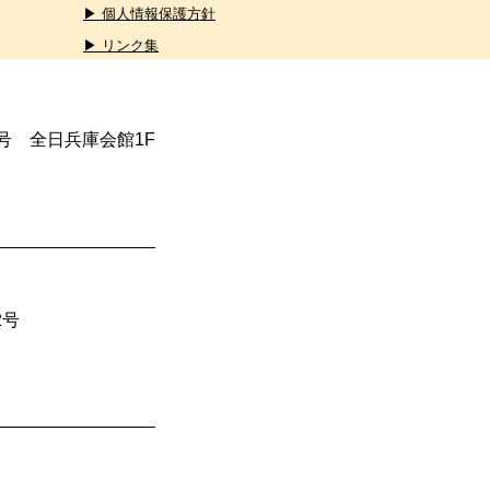
▶ 個人情報保護方針
▶ リンク集
4号 全日兵庫会館1F
2号