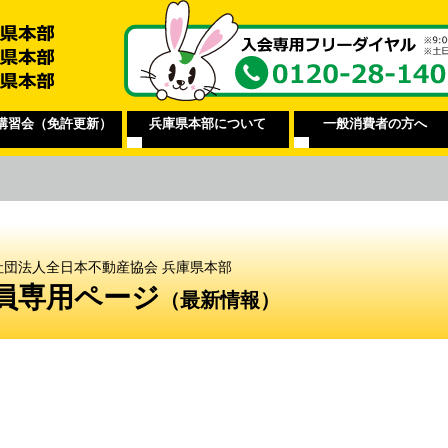
講習会（免許更新）
兵庫県本部について
一般消費者の方へ
社団法人全日本不動産協会 兵庫県本部
員専用ページ
（最新情報）