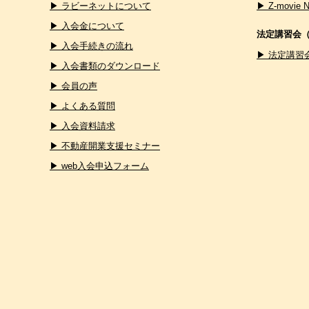
▶ ラビーネットについて
▶ Z-movie 
▶ 入会金について
法定講習会
▶ 入会手続きの流れ
▶ 法定講習
▶ 入会書類のダウンロード
▶ 会員の声
▶ よくある質問
▶ 入会資料請求
▶ 不動産開業支援セミナー
▶ web入会申込フォーム