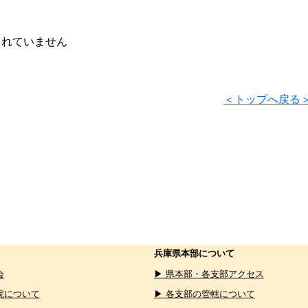
されていません
＜トップへ戻る
兵庫県本部について
会
▶ 県本部・各支部アクセス
院について
▶ 各支部の管轄について