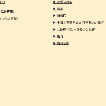
NEO
▶ 加盟店検索
▶ 沿革
（免許更新）
▶ 組織図
会（免許更新）
▶ 全日本不動産協会/理事長のご挨拶
▶ 兵庫県本部/本部長のご挨拶
▶ 役員
▶ 情報公開