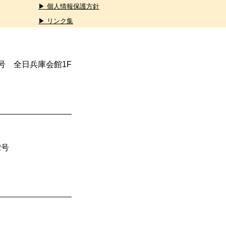
▶ 個人情報保護方針
▶ リンク集
4号 全日兵庫会館1F
2号