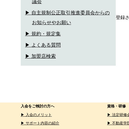
議会
▶ 自主規制公正取引推進委員会からの
登録
お知らせやお願い
▶ 規約・規定集
▶ よくある質問
▶ 加盟店検索
入会をご検討の方へ
資格・研修
▶ 入会のメリット
▶ 法定研修
▶ サポート内容の紹介
▶ 不動産学