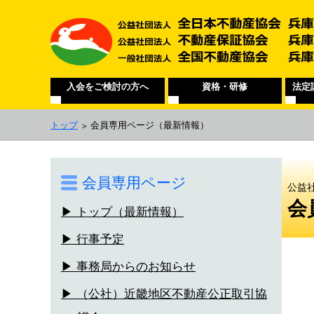
入会をご検討の方へ
資格・研修
法定
トップ
会員専用ページ
（最新情報）
会員専用ページ
公益
会
▶ トップ（最新情報）
▶ 行事予定
▶ 事務局からのお知らせ
▶ （公社）近畿地区不動産公正取引協