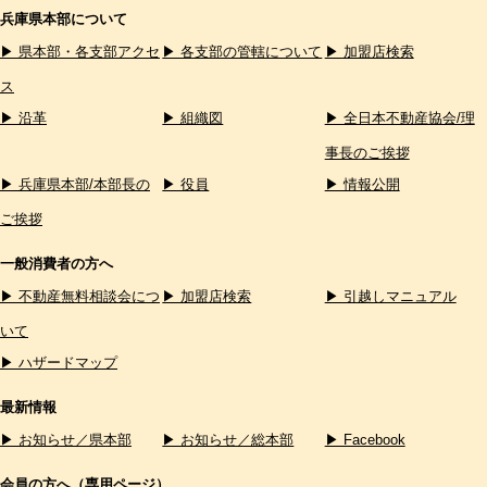
兵庫県本部について
▶ 県本部・各支部アクセ
▶ 各支部の管轄について
▶ 加盟店検索
ス
▶ 沿革
▶ 組織図
▶ 全日本不動産協会/理
事長のご挨拶
▶ 兵庫県本部/本部長の
▶ 役員
▶ 情報公開
ご挨拶
一般消費者の方へ
▶ 不動産無料相談会につ
▶ 加盟店検索
▶ 引越しマニュアル
いて
▶ ハザードマップ
最新情報
▶ お知らせ／県本部
▶ お知らせ／総本部
▶ Facebook
会員の方へ（専用ページ）