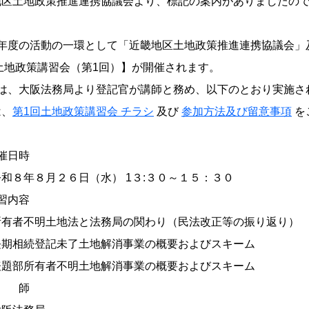
地区土地政策推進連携協議会より、標記の案内がありましたの
8年度の活動の一環として「近畿地区土地政策推進連携協議会」
土地政策講習会（第1回）】が開催されます。
回は、大阪法務局より登記官が講師と務め、以下のとおり実施さ
は、
第1回土地政策講習会 チラシ
及び
参加方法及び留意事項
を
催日時
８年８月２６日（水） 1３:３０～１５：３０
習内容
有者不明土地法と法務局の関わり（民法改正等の振り返り）
期相続登記未了土地解消事業の概要およびスキーム
題部所有者不明土地解消事業の概要およびスキーム
講 師