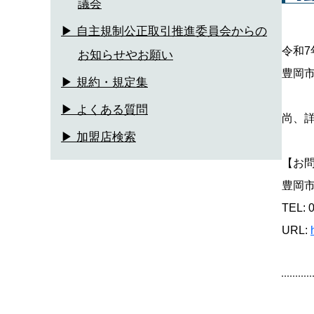
議会
▶ 自主規制公正取引推進委員会からの
令和7
お知らせやお願い
豊岡
▶ 規約・規定集
▶ よくある質問
尚、
▶ 加盟店検索
【お
豊岡
TEL: 
URL: