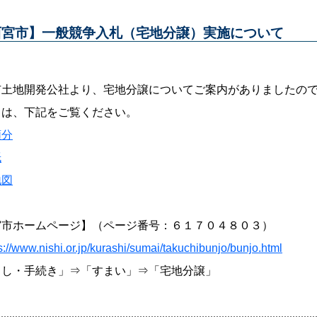
西宮市】一般競争入札（宅地分譲）実施について
市土地開発公社より、宅地分譲についてご案内がありましたの
くは、下記をご覧ください。
頼分
紙
地図
宮市ホームページ】（ページ番号：６１７０４８０３）
s://www.nishi.or.jp/kurashi/sumai/takuchibunjo/bunjo.html
らし・手続き」⇒「すまい」⇒「宅地分譲」