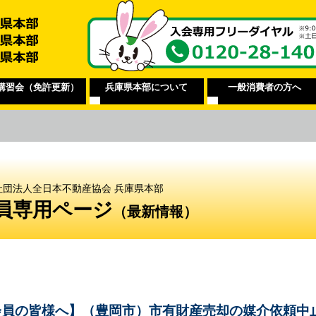
講習会（免許更新）
兵庫県本部について
一般消費者の方へ
社団法人全日本不動産協会 兵庫県本部
員専用ページ
（最新情報）
会員の皆様へ】（豊岡市）市有財産売却の媒介依頼中