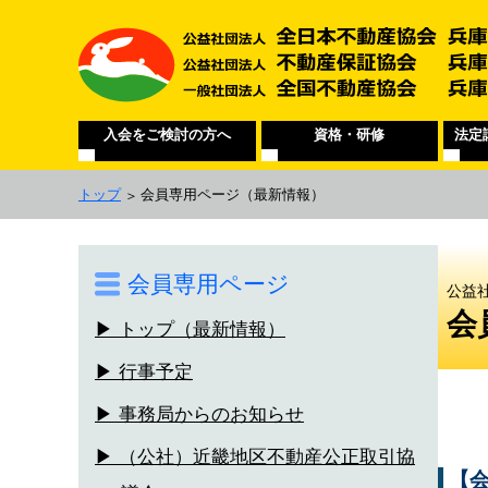
入会をご検討の方へ
資格・研修
法定
トップ
会員専用ページ
（最新情報）
会員専用ページ
公益
会
▶ トップ（最新情報）
▶ 行事予定
▶ 事務局からのお知らせ
▶ （公社）近畿地区不動産公正取引協
【