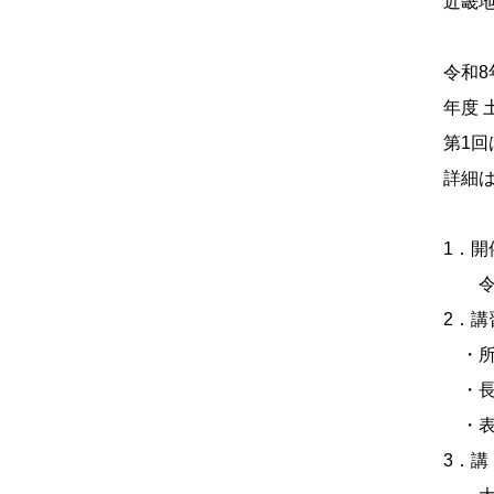
近畿
令和
年度 
第1
詳細
1．開
令和
2．講
・所
・長
・表
3．