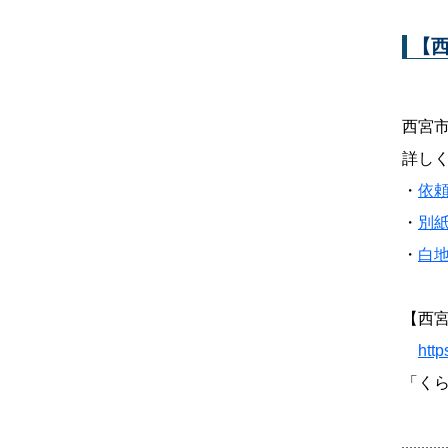
【
西宮
詳し
・
依
・
別
・
白
【西
http
「く