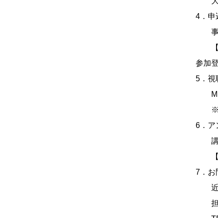
大阪
4．申
事前
【参
参加
5．視
Micr
※参
6．ア
講習
【ア
7．お
近畿
担当