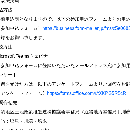
法務局
込方法
申込制となりますので、以下の参加申込フォームよりお申込
加申込フォーム】
https://business.form-mailer.jp/fms/c5e06
登録をお願い致します。
聴方法
osoft Teamsウェビナー
加申込フォームに登録いただいたメールアドレス宛に参加用
ンケート
を受けた方は、以下のアンケートフォームよりご回答をお願
ンケートフォーム】
https://forms.office.com/r/tXKPG5R5cR
問合せ先
地区土地政策推進連携協議会事務局（近畿地方整備局 用地部
：塩見・川端・増永