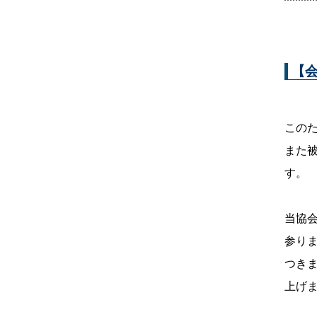
【
この
また
す。
当協
参り
つき
上げ