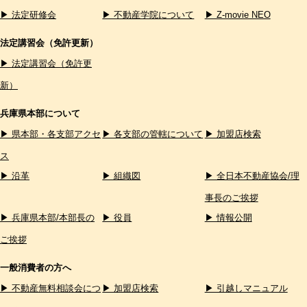
▶ 法定研修会
▶ 不動産学院について
▶ Z-movie NEO
法定講習会（免許更新）
▶ 法定講習会（免許更
新）
兵庫県本部について
▶ 県本部・各支部アクセ
▶ 各支部の管轄について
▶ 加盟店検索
ス
▶ 沿革
▶ 組織図
▶ 全日本不動産協会/理
事長のご挨拶
▶ 兵庫県本部/本部長の
▶ 役員
▶ 情報公開
ご挨拶
一般消費者の方へ
▶ 不動産無料相談会につ
▶ 加盟店検索
▶ 引越しマニュアル