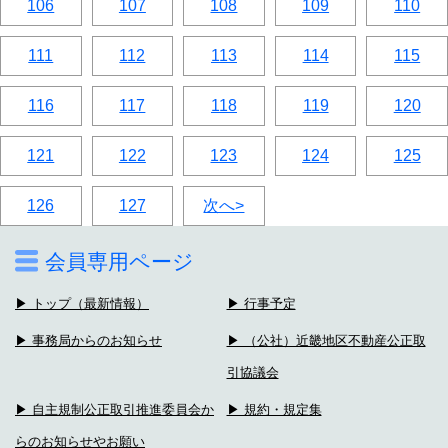
106
107
108
109
110
111
112
113
114
115
116
117
118
119
120
121
122
123
124
125
126
127
次へ>
会員専用ページ
▶ トップ（最新情報）
▶ 行事予定
▶ 事務局からのお知らせ
▶ （公社）近畿地区不動産公正取
引協議会
▶ 自主規制公正取引推進委員会か
▶ 規約・規定集
らのお知らせやお願い