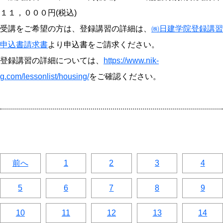
１１，０００円(税込)
受講をご希望の方は、登録講習の詳細は、
㈱日建学院登録講習
申込書請求書
より申込書をご請求ください。
登録講習の詳細については、
https://www.nik-
g.com/lessonlist/housing/
をご確認ください。
前へ
1
2
3
4
5
6
7
8
9
10
11
12
13
14