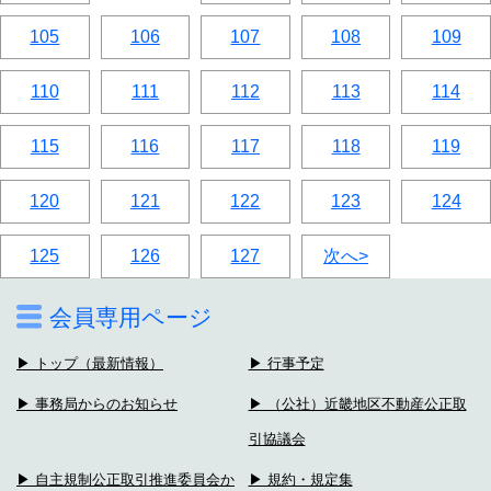
105
106
107
108
109
110
111
112
113
114
115
116
117
118
119
120
121
122
123
124
125
126
127
次へ>
会員専用ページ
▶ トップ（最新情報）
▶ 行事予定
▶ 事務局からのお知らせ
▶ （公社）近畿地区不動産公正取
引協議会
▶ 自主規制公正取引推進委員会か
▶ 規約・規定集