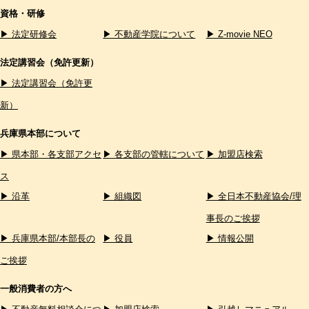
資格・研修
▶ 法定研修会
▶ 不動産学院について
▶ Z-movie NEO
法定講習会（免許更新）
▶ 法定講習会（免許更
新）
兵庫県本部について
▶ 県本部・各支部アクセ
▶ 各支部の管轄について
▶ 加盟店検索
ス
▶ 沿革
▶ 組織図
▶ 全日本不動産協会/理
事長のご挨拶
▶ 兵庫県本部/本部長の
▶ 役員
▶ 情報公開
ご挨拶
一般消費者の方へ