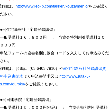
詳細は、
http://www.lec-jp.com/takken/kouza/menjo/
をご確認く
ださい。
●㈱住宅新報社「宅建登録講習」
一般受講料１６，８００円 → 当協会特別割引受講料１０，
０００円
申込フォームの協会名欄に協会コードを入力してお申込みくだ
さい。
詳細は、お電話（03-6403-7810）や
㈱住宅新報社登録講習資
料申込書請求
より申込書請求又は
http://www.jutaku-
s.com/touroku/
をご確認ください。
●㈱日建学院「宅建登録講習」
一般受講料１５，０００円(税込) → 当協会特別割引受講料