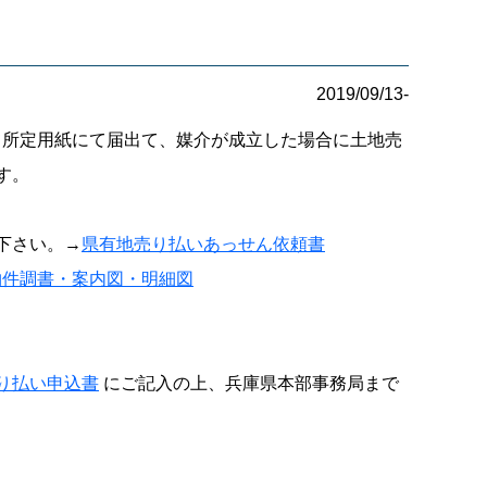
2019/09/13-
て所定用紙にて届出て、媒介が成立した場合に土地売
す。
下さい。→
県有地売り払いあっせん依頼書
物件調書・案内図・明細図
り払い申込書
にご記入の上、兵庫県本部事務局まで