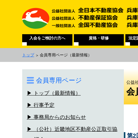
入会をご検討の方へ
資格・研修
法定
トップ
会員専用ページ
（最新情報）
会員専用ページ
公益
会
▶ トップ（最新情報）
▶ 行事予定
▶ 事務局からのお知らせ
▶ （公社）近畿地区不動産公正取引協
第2