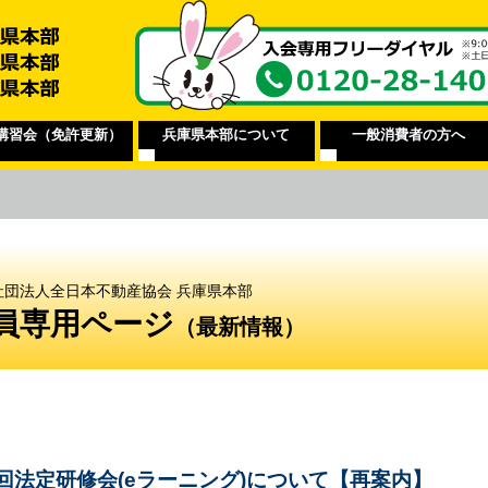
講習会（免許更新）
兵庫県本部について
一般消費者の方へ
社団法人全日本不動産協会 兵庫県本部
員専用ページ
（最新情報）
回法定研修会(eラーニング)について【再案内】