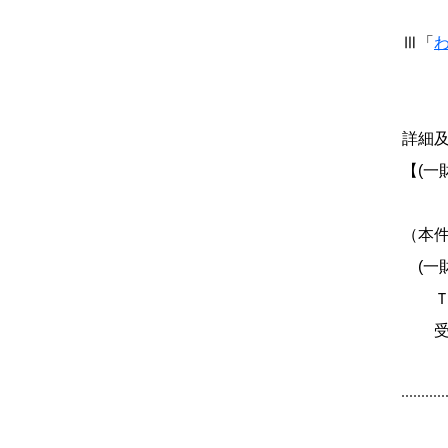
紛争
Ⅲ「
周藤
詳細
【(一
（本
(一
Ｔ Ｅ 
受付時