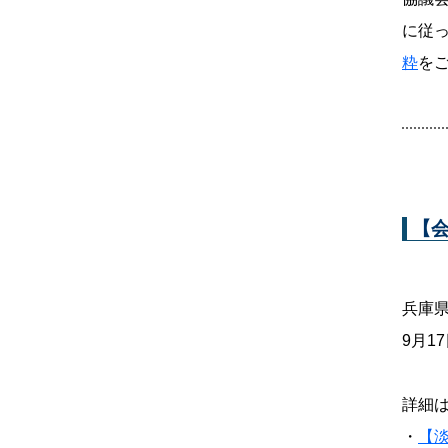
に従
粋
を
【
兵庫
9月1
詳細
・
【