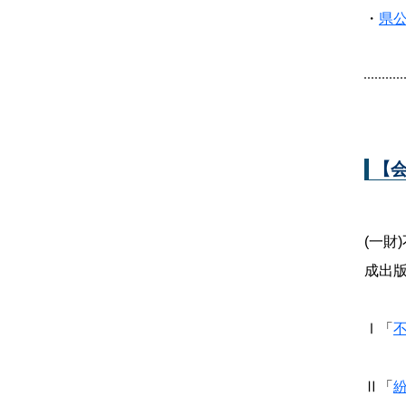
・
県
【
(一
成出
Ⅰ「
重要
Ⅱ「