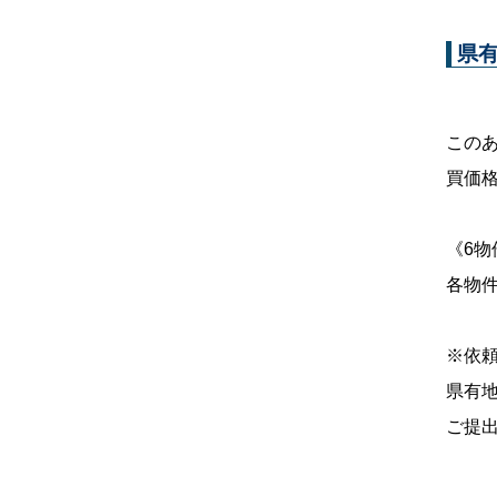
県
この
買価
《6
各物
※依頼
県有
ご提