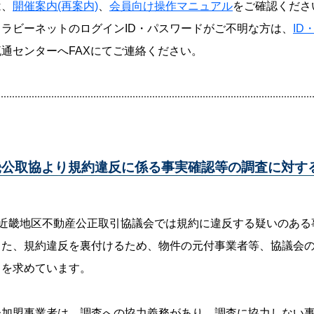
は、
開催案内(再案内)
、
会員向け操作マニュアル
をご確認くださ
、ラビーネットのログインID・パスワードがご不明な方は、
ID
通センターへFAXにてご連絡ください。
畿公取協より規約違反に係る事実確認等の調査に対す
社)近畿地区不動産公正取引協議会では規約に違反する疑いのあ
また、規約違反を裏付けるため、物件の元付事業者等、協議会
出を求めています。
会加盟事業者は、調査への協力義務があり、調査に協力しない