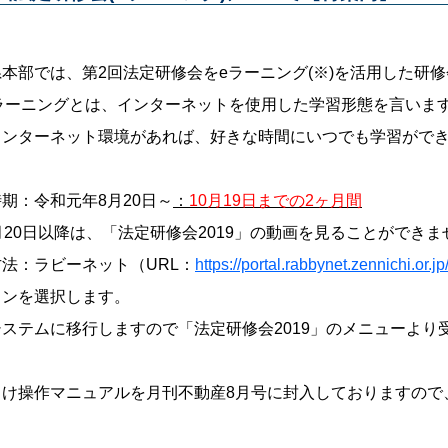
本部では、第2回法定研修会をeラーニング(※)を活用した研
eラーニングとは、インターネットを使用した学習形態を言いま
ターネット環境があれば、好きな時間にいつでも学習ができ
期：令和元年8月20日～
：
10月19日までの2ヶ月間
月20日以降は、「法定研修会2019」の動画を見ることができま
法：ラビーネット（URL：
https://portal.rabbynet.zennichi.or.jp
コンを選択します。
ステムに移行しますので「法定研修会2019」のメニューより
向け操作マニュアルを月刊不動産8月号に封入しておりますので