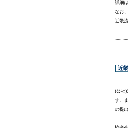
詳細
なお
近畿流
近
(公
す。
の提
協議