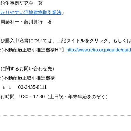
事例研究会 著
わかりやすい宅地建物取引業法
」
利一・藤川眞行 著
及び購入申込書については、上記タイトルをクリック、もしく
財)不動産適正取引推進機構HP】
http://www.retio.or.jp/guide/gui
件に関するお問い合わせ先）
財)不動産適正取引推進機構
Ｌ 03-3435-8111
間 9:30～17:30（土日祝・年末年始をのぞく）