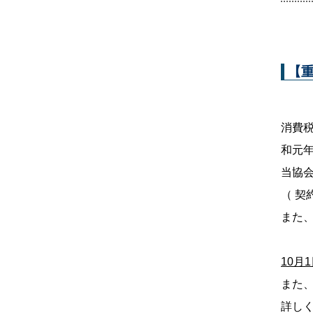
【
消費
和元年
当協
（ 
また
10月
また
詳し