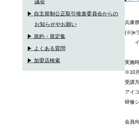
議会
▶ 自主規制公正取引推進委員会からの
兵庫県
お知らせやお願い
(※)
▶ 規約・規定集
イン
▶ よくある質問
▶ 加盟店検索
実施時
※10
受講方
アイ
研修シ
会員