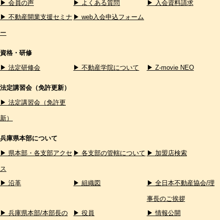
▶ 会員の声
▶ よくある質問
▶ 入会資料請求
▶ 不動産開業支援セミナ
▶ web入会申込フォーム
ー
資格・研修
▶ 法定研修会
▶ 不動産学院について
▶ Z-movie NEO
法定講習会（免許更新）
▶ 法定講習会（免許更
新）
兵庫県本部について
▶ 県本部・各支部アクセ
▶ 各支部の管轄について
▶ 加盟店検索
ス
▶ 沿革
▶ 組織図
▶ 全日本不動産協会/理
事長のご挨拶
▶ 兵庫県本部/本部長の
▶ 役員
▶ 情報公開