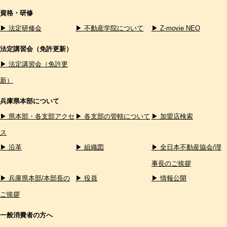
資格・研修
▶ 法定研修会
▶ 不動産学院について
▶ Z-movie NEO
法定講習会（免許更新）
▶ 法定講習会（免許更
新）
兵庫県本部について
▶ 県本部・各支部アクセ
▶ 各支部の管轄について
▶ 加盟店検索
ス
▶ 沿革
▶ 組織図
▶ 全日本不動産協会/理
事長のご挨拶
▶ 兵庫県本部/本部長の
▶ 役員
▶ 情報公開
ご挨拶
一般消費者の方へ