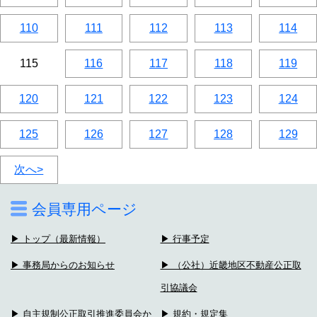
110
111
112
113
114
115
116
117
118
119
120
121
122
123
124
125
126
127
128
129
次へ>
会員専用ページ
▶ トップ（最新情報）
▶ 行事予定
▶ 事務局からのお知らせ
▶ （公社）近畿地区不動産公正取
引協議会
▶ 自主規制公正取引推進委員会か
▶ 規約・規定集