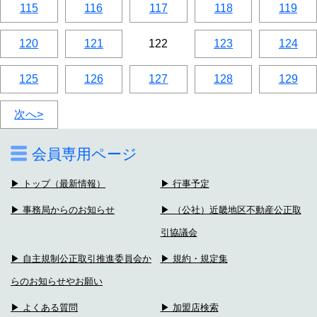
115
116
117
118
119
120
121
122
123
124
125
126
127
128
129
次へ>
会員専用ページ
▶ トップ（最新情報）
▶ 行事予定
▶ 事務局からのお知らせ
▶ （公社）近畿地区不動産公正取
引協議会
▶ 自主規制公正取引推進委員会か
▶ 規約・規定集
らのお知らせやお願い
▶ よくある質問
▶ 加盟店検索