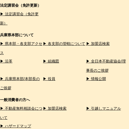
法定講習会（免許更新）
▶ 法定講習会（免許更
新）
兵庫県本部について
▶ 県本部・各支部アクセ
▶ 各支部の管轄について
▶ 加盟店検索
ス
▶ 沿革
▶ 組織図
▶ 全日本不動産協会/理
事長のご挨拶
▶ 兵庫県本部/本部長の
▶ 役員
▶ 情報公開
ご挨拶
一般消費者の方へ
▶ 不動産無料相談会につ
▶ 加盟店検索
▶ 引越しマニュアル
いて
▶ ハザードマップ