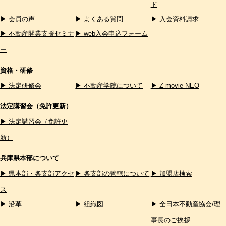
ド
▶ 会員の声
▶ よくある質問
▶ 入会資料請求
▶ 不動産開業支援セミナ
▶ web入会申込フォーム
ー
資格・研修
▶ 法定研修会
▶ 不動産学院について
▶ Z-movie NEO
法定講習会（免許更新）
▶ 法定講習会（免許更
新）
兵庫県本部について
▶ 県本部・各支部アクセ
▶ 各支部の管轄について
▶ 加盟店検索
ス
▶ 沿革
▶ 組織図
▶ 全日本不動産協会/理
事長のご挨拶