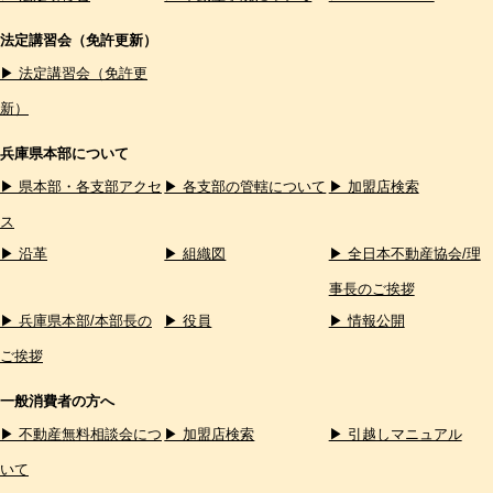
法定講習会（免許更新）
▶ 法定講習会（免許更
新）
兵庫県本部について
▶ 県本部・各支部アクセ
▶ 各支部の管轄について
▶ 加盟店検索
ス
▶ 沿革
▶ 組織図
▶ 全日本不動産協会/理
事長のご挨拶
▶ 兵庫県本部/本部長の
▶ 役員
▶ 情報公開
ご挨拶
一般消費者の方へ
▶ 不動産無料相談会につ
▶ 加盟店検索
▶ 引越しマニュアル
いて