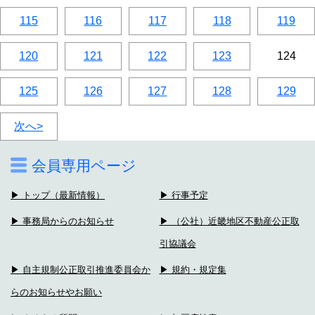
115
116
117
118
119
120
121
122
123
124
125
126
127
128
129
次へ>
会員専用ページ
▶ トップ（最新情報）
▶ 行事予定
▶ 事務局からのお知らせ
▶ （公社）近畿地区不動産公正取
引協議会
▶ 自主規制公正取引推進委員会か
▶ 規約・規定集
らのお知らせやお願い