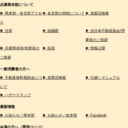
兵庫県本部について
▶ 県本部・各支部アクセ
▶ 各支部の管轄について
▶ 加盟店検索
ス
▶ 沿革
▶ 組織図
▶ 全日本不動産協会/理
事長のご挨拶
▶ 兵庫県本部/本部長の
▶ 役員
▶ 情報公開
ご挨拶
一般消費者の方へ
▶ 不動産無料相談会につ
▶ 加盟店検索
▶ 引越しマニュアル
いて
▶ ハザードマップ
最新情報
▶ お知らせ／県本部
▶ お知らせ／総本部
▶ Facebook
会員の方へ（専用ページ）