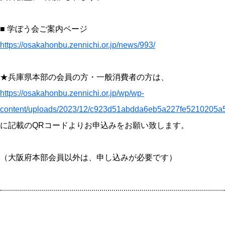
■ 学ぼう会ご案内ページ
https://osakahonbu.zennichi.or.jp/news/993/
★兵庫県本部の会員の方・一般消費者の方は、
https://osakahonbu.zennichi.or.jp/wp/wp-
content/uploads/2023/12/c923d51abdda6eb5a227fe5210205a5
に記載のQRコードよりお申込みをお願い致します。
（大阪府本部会員以外は、申し込みが必要です）