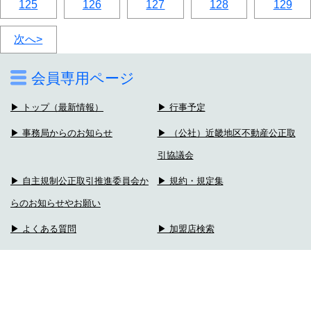
125
126
127
128
129
次へ>
会員専用ページ
▶ トップ（最新情報）
▶ 行事予定
▶ 事務局からのお知らせ
▶ （公社）近畿地区不動産公正取
引協議会
▶ 自主規制公正取引推進委員会か
▶ 規約・規定集
らのお知らせやお願い
▶ よくある質問
▶ 加盟店検索