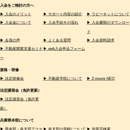
入会をご検討の方へ
▶ 入会のメリット
▶ サポート内容の紹介
▶ ラビーネットについて
▶ 入会金について
▶ 入会手続きの流れ
▶ 入会書類のダウンロー
ド
▶ 会員の声
▶ よくある質問
▶ 入会資料請求
▶ 不動産開業支援セミナ
▶ web入会申込フォーム
ー
資格・研修
▶ 法定研修会
▶ 不動産学院について
▶ Z-movie NEO
法定講習会（免許更新）
▶ 法定講習会（免許更
新）
兵庫県本部について
▶ 県本部・各支部アクセ
▶ 各支部の管轄について
▶ 加盟店検索