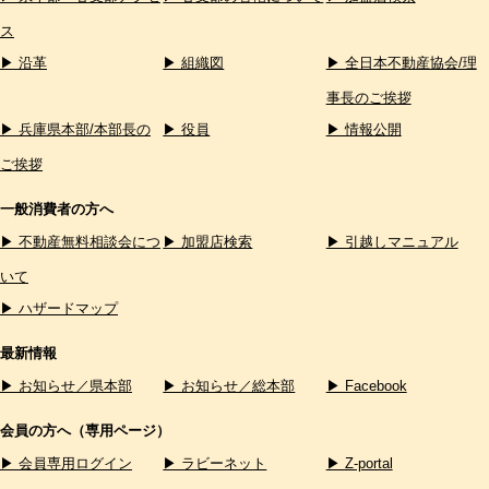
ス
▶ 沿革
▶ 組織図
▶ 全日本不動産協会/理
事長のご挨拶
▶ 兵庫県本部/本部長の
▶ 役員
▶ 情報公開
ご挨拶
一般消費者の方へ
▶ 不動産無料相談会につ
▶ 加盟店検索
▶ 引越しマニュアル
いて
▶ ハザードマップ
最新情報
▶ お知らせ／県本部
▶ お知らせ／総本部
▶ Facebook
会員の方へ（専用ページ）
▶ 会員専用ログイン
▶ ラビーネット
▶ Z-portal