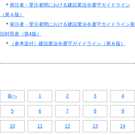
＊
発注者・受注者間における建設業法令遵守ガイドライン
（第４版）
＊
発注者・受注者間における建設業法令遵守ガイドライン新
旧対照表（第4版）
＊
（参考送付）建設業法令遵守ガイドライン（第８版）
前へ
1
2
3
4
5
6
7
8
9
10
11
12
13
14