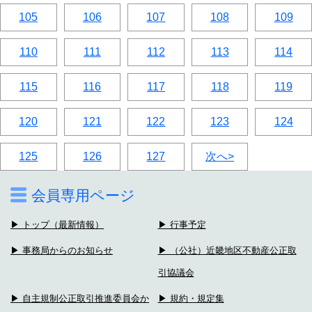
105
106
107
108
109
110
111
112
113
114
115
116
117
118
119
120
121
122
123
124
125
126
127
次へ>
会員専用ページ
▶ トップ（最新情報）
▶ 行事予定
▶ 事務局からのお知らせ
▶ （公社）近畿地区不動産公正取
引協議会
▶ 自主規制公正取引推進委員会か
▶ 規約・規定集