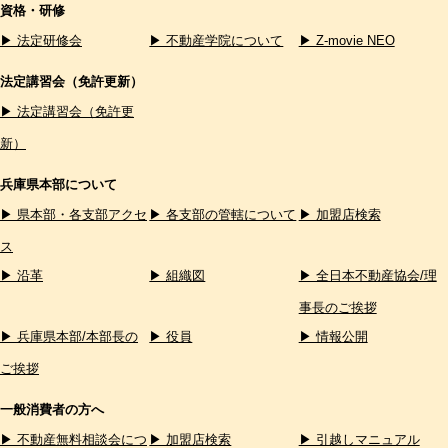
資格・研修
▶ 法定研修会
▶ 不動産学院について
▶ Z-movie NEO
法定講習会（免許更新）
▶ 法定講習会（免許更
新）
兵庫県本部について
▶ 県本部・各支部アクセ
▶ 各支部の管轄について
▶ 加盟店検索
ス
▶ 沿革
▶ 組織図
▶ 全日本不動産協会/理
事長のご挨拶
▶ 兵庫県本部/本部長の
▶ 役員
▶ 情報公開
ご挨拶
一般消費者の方へ
▶ 不動産無料相談会につ
▶ 加盟店検索
▶ 引越しマニュアル