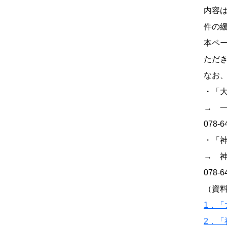
内容
件の
本ペ
ただ
なお
・「
→ 
078
・「
→ 
078
（資
1．
2．「