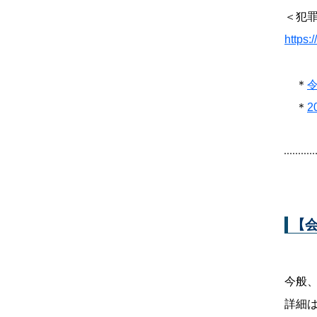
＜犯
https:
＊
＊
【
今般
詳細は