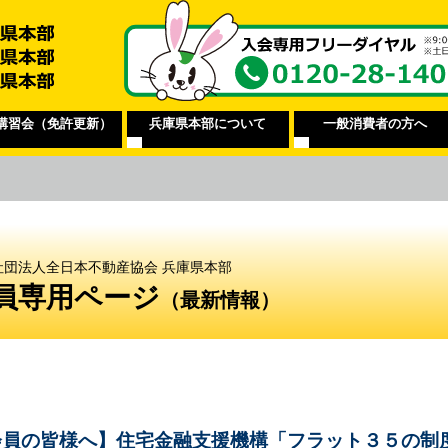
講習会（免許更新）
兵庫県本部について
一般消費者の方へ
社団法人全日本不動産協会 兵庫県本部
員専用ページ
（最新情報）
会員の皆様へ】住宅金融支援機構「フラット３５の制