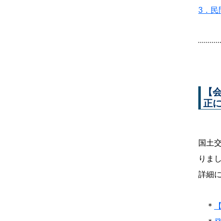
3．
【
正に
国土
りま
詳細
＊