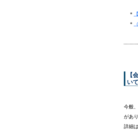
＊
＊
【
い
今般
があ
詳細は