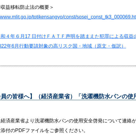
罪収益移転防止法の概要＞
//www.mlit.go.jp/totikensangyo/const/sosei_const_tk3_000069.h
令和４年６月17 日付けＦＡＴＦ声明を踏まえた犯罪による収益
2022年6月行動要請対象の高リスク国・地域（原文・仮訳）
会員の皆様へ】（経済産業省）「洗濯機防水パンの使
、経済産業省より洗濯機防水パンの使用安全啓発について連絡
添付のPDFファイルをご参照ください。