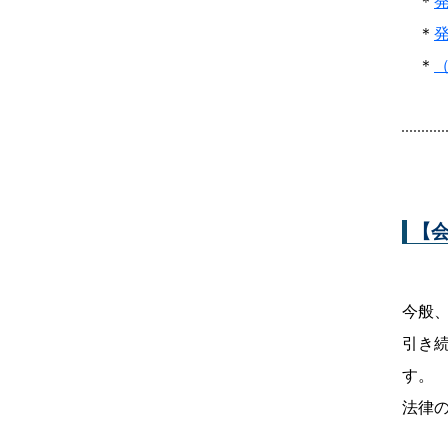
＊
＊
＊
【
今般
引き
す。
法律の