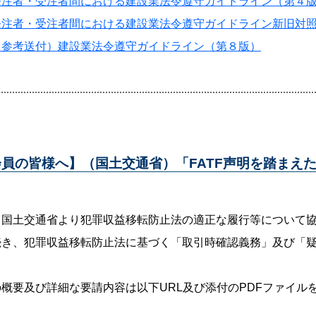
発注者・受注者間における建設業法令遵守ガイドライン（第４
発注者・受注者間における建設業法令遵守ガイドライン新旧対照
（参考送付）建設業法令遵守ガイドライン（第８版）
会員の皆様へ】（国土交通省）「FATF声明を踏まえ
、国土交通省より犯罪収益移転防止法の適正な履行等について
続き、犯罪収益移転防止法に基づく「取引時確認義務」及び「
概要及び詳細な要請内容は以下URL及び添付のPDFファイル