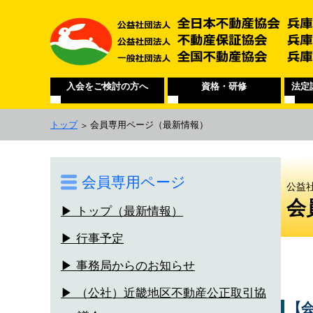
入会をご検討の方へ
資格・研修
法定
トップ
会員専用ページ
（最新情報）
会員専用ページ
公益
会
▶ トップ（最新情報）
▶ 行事予定
▶ 事務局からのお知らせ
▶ （公社）近畿地区不動産公正取引協
【