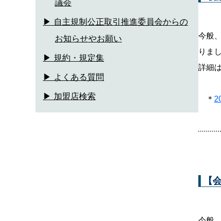
議会
▶ 自主規制公正取引推進委員会からの
今般
お知らせやお願い
りま
▶ 規約・規定集
詳細は
▶ よくある質問
▶ 加盟店検索
＊
2
【
今般