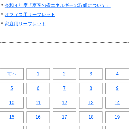
＊
令和４年度「夏季の省エネルギーの取組について」
＊
オフィス用リーフレット
＊
家庭用リーフレット
前へ
1
2
3
4
5
6
7
8
9
10
11
12
13
14
15
16
17
18
19