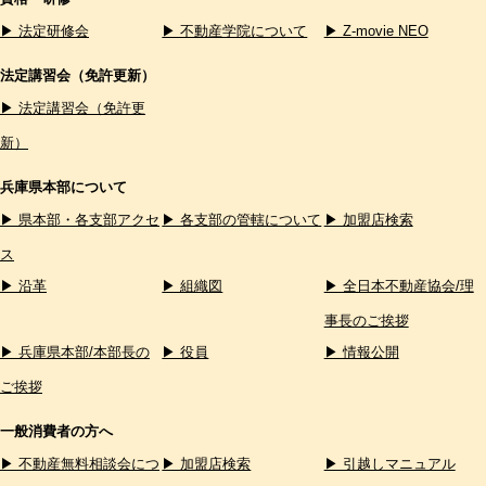
▶ 法定研修会
▶ 不動産学院について
▶ Z-movie NEO
法定講習会（免許更新）
▶ 法定講習会（免許更
新）
兵庫県本部について
▶ 県本部・各支部アクセ
▶ 各支部の管轄について
▶ 加盟店検索
ス
▶ 沿革
▶ 組織図
▶ 全日本不動産協会/理
事長のご挨拶
▶ 兵庫県本部/本部長の
▶ 役員
▶ 情報公開
ご挨拶
一般消費者の方へ
▶ 不動産無料相談会につ
▶ 加盟店検索
▶ 引越しマニュアル