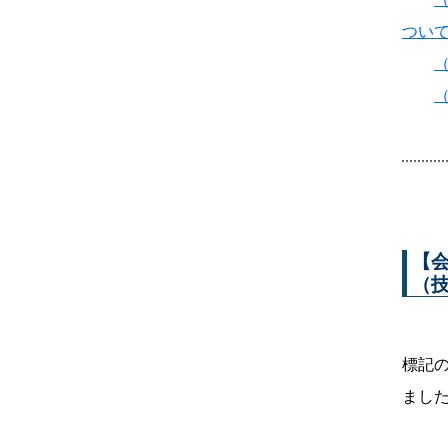
つい
【
（
標記
まし