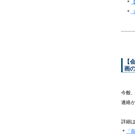
＊
＊
【
画
今般
連絡
詳細は
＊
「