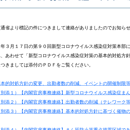
」
交通省より標記の件につきまして連絡がありましたのでお知ら
４年３月１７日の第９０回新型コロナウイルス感染症対策本部
れ、あわせて「新型コロナウイルス感染症対策の基本的対処方
につきましては添付のＰＤＦをご覧ください。
基本的対処方針の変更、出勤者数の削減、イベントの開催制限
（別添１）【内閣官房事務連絡】新型コロナウイルス感染症ま
（別添２）【内閣官房事務連絡】出勤者数の削減（テレワーク
（別添３）【内閣官房事務連絡】基本的対処方針に基づく催物
（別添４）【内閣官房事務連絡】まん延防止等重点措置区域で