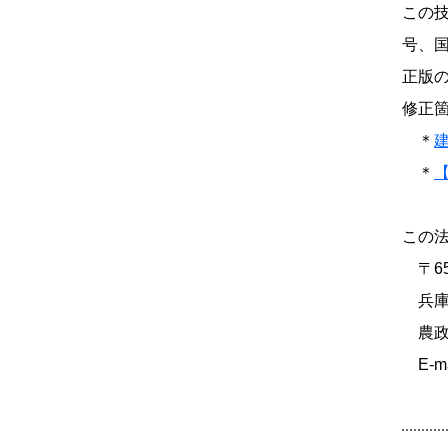
この技
号、国
正版
修正
＊
＊
この
〒650
兵庫県
農政
E-mai