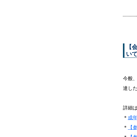
【
い
今般、
達し
詳細は
＊
成
＊
【