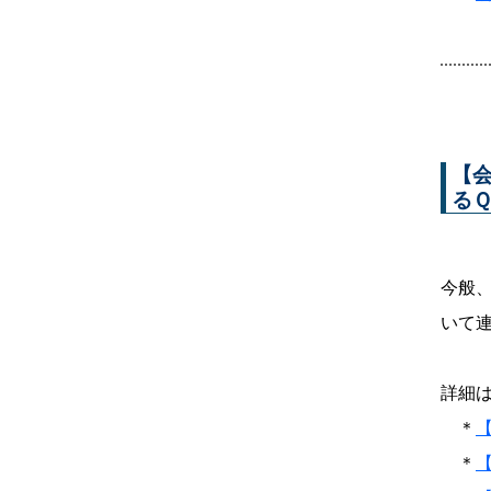
【
る
今般
いて
詳細は
＊
＊