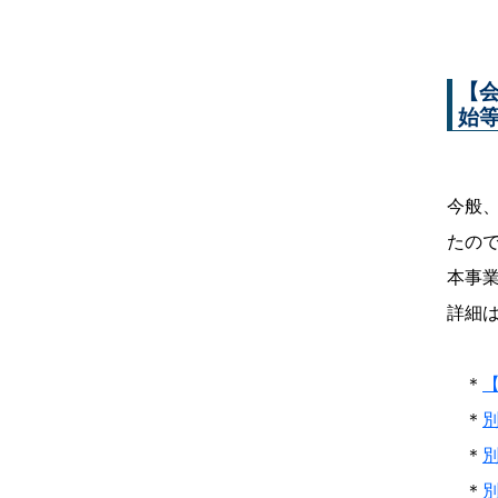
【
始
今般
たの
本事
詳細は
＊
＊
＊
＊