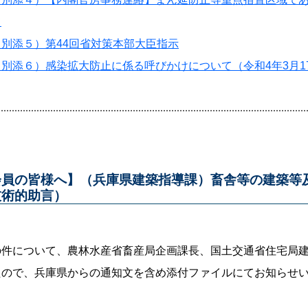
て
（別添５）第44回省対策本部大臣指示
（別添６）感染拡大防止に係る呼びかけについて（令和4年3月1
会員の皆様へ】（兵庫県建築指導課）畜舎等の建築等
技術的助言）
の件について、農林水産省畜産局企画課長、国土交通省住宅局
たので、兵庫県からの通知文を含め添付ファイルにてお知らせ