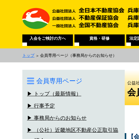
入会をご検討の方へ
資格・研修
法定
トップ
会員専用ページ
（事務局からのお知らせ）
会員専用ページ
公益
会
▶ トップ（最新情報）
▶ 行事予定
▶ 事務局からのお知らせ
▶ （公社）近畿地区不動産公正取引協
【