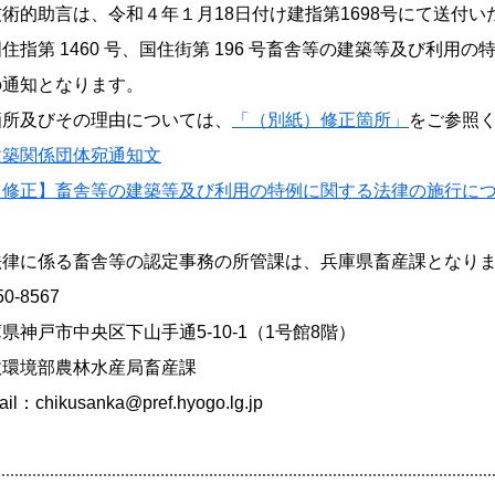
術的助言は、令和４年１月18日付け建指第1698号にて送付いた
住指第 1460 号、国住街第 196 号畜舎等の建築等及び利
の通知となります。
箇所及びその理由については、
「（別紙）修正箇所」
をご参照
建築関係団体宛通知文
【修正】畜舎等の建築等及び利用の特例に関する法律の施行に
法律に係る畜舎等の認定事務の所管課は、兵庫県畜産課となり
-8567
神戸市中央区下山手通5-10-1（1号館8階）
環境部農林水産局畜産課
l：chikusanka@pref.hyogo.lg.jp