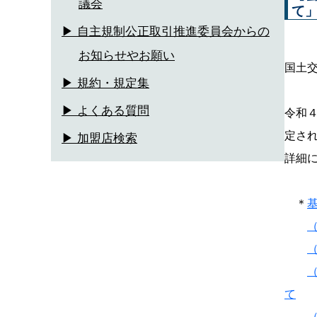
議会
て
▶ 自主規制公正取引推進委員会からの
お知らせやお願い
国土
▶ 規約・規定集
▶ よくある質問
令和
定さ
▶ 加盟店検索
詳細
＊
て