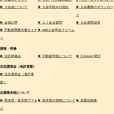
▶ 入会金について
▶ 入会手続きの流れ
▶ 入会書類のダウンロー
ド
▶ 会員の声
▶ よくある質問
▶ 入会資料請求
▶ 不動産開業支援セミナ
▶ web入会申込フォーム
ー
資格・研修
▶ 法定研修会
▶ 不動産学院について
▶ Z-movie NEO
法定講習会（免許更新）
▶ 法定講習会（免許更
新）
兵庫県本部について
▶ 県本部・各支部アクセ
▶ 各支部の管轄について
▶ 加盟店検索
ス