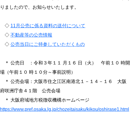
りましたので、お知らせいたします。
◇
11月公売に係る資料の送付について
◇
不動産等の公売情報
◇
公売当日にご持参していただくもの
＊ 公売日 ：令和３年１１ 月１６ 日（火） 午前１０ 時開
場（午前１０ 時１０分～事前説明）
＊ 公売会場：大阪市住之江区南港北１－１４－１６ 大阪
府咲洲庁舎４１階 公売会場
＊ 大阪府域地方税徴収機構ホームページ
https://www.pref.osaka.lg.jp/chozeitaisaku/kikou/oshirase1.html