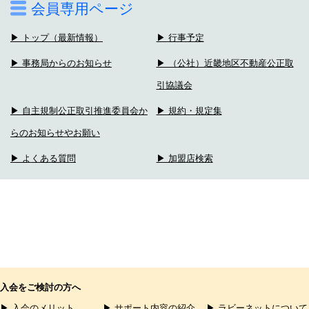
会員専用ページ
▶ トップ（最新情報）
▶ 行事予定
▶ 事務局からのお知らせ
▶ （公社）近畿地区不動産公正取
引協議会
▶ 自主規制公正取引推進委員会か
▶ 規約・規定集
らのお知らせやお願い
▶ よくある質問
▶ 加盟店検索
入会をご検討の方へ
▶ 入会のメリット
▶ サポート内容の紹介
▶ ラビーネットについて