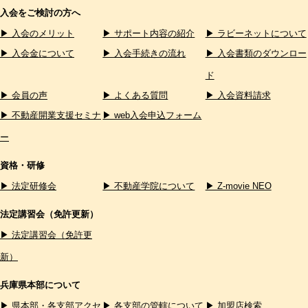
入会をご検討の方へ
▶ 入会のメリット
▶ サポート内容の紹介
▶ ラビーネットについて
▶ 入会金について
▶ 入会手続きの流れ
▶ 入会書類のダウンロー
ド
▶ 会員の声
▶ よくある質問
▶ 入会資料請求
▶ 不動産開業支援セミナ
▶ web入会申込フォーム
ー
資格・研修
▶ 法定研修会
▶ 不動産学院について
▶ Z-movie NEO
法定講習会（免許更新）
▶ 法定講習会（免許更
新）
兵庫県本部について
▶ 県本部・各支部アクセ
▶ 各支部の管轄について
▶ 加盟店検索