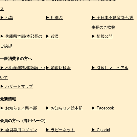
ス
▶ 沿革
▶ 組織図
▶ 全日本不動産協会/理
事長のご挨拶
▶ 兵庫県本部/本部長の
▶ 役員
▶ 情報公開
ご挨拶
一般消費者の方へ
▶ 不動産無料相談会につ
▶ 加盟店検索
▶ 引越しマニュアル
いて
▶ ハザードマップ
最新情報
▶ お知らせ／県本部
▶ お知らせ／総本部
▶ Facebook
会員の方へ（専用ページ）
▶ 会員専用ログイン
▶ ラビーネット
▶ Z-portal