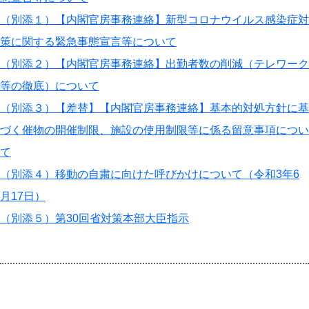
（別添１）【内閣官房事務連絡】新型コロナウイルス感染症対
策に関する緊急事態宣言等について
（別添２）【内閣官房事務連絡】出勤者数の削減（テレワーク
等の徹底）について
（別添３）【差替】【内閣官房事務連絡】基本的対処方針に基
づく催物の開催制限、施設の使用制限等に係る留意事項につい
て
（別添４）移動の自粛に向けた呼びかけについて（令和3年6
月17日）
（別添５）第30回省対策本部大臣指示