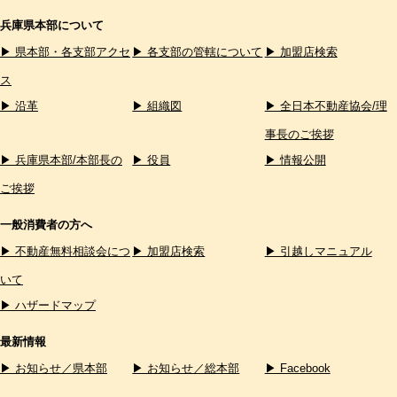
兵庫県本部について
▶ 県本部・各支部アクセ
▶ 各支部の管轄について
▶ 加盟店検索
ス
▶ 沿革
▶ 組織図
▶ 全日本不動産協会/理
事長のご挨拶
▶ 兵庫県本部/本部長の
▶ 役員
▶ 情報公開
ご挨拶
一般消費者の方へ
▶ 不動産無料相談会につ
▶ 加盟店検索
▶ 引越しマニュアル
いて
▶ ハザードマップ
最新情報
▶ お知らせ／県本部
▶ お知らせ／総本部
▶ Facebook