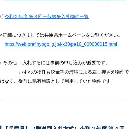
〇
令和２年度 第３回一般競争入札物件一覧
○詳細につきましては兵庫県ホームページをご覧ください。
https://web.pref.hyogo.lg.jp/kk30/pa10_000000015.html
○その他 ：入札するには事前の申し込みが必要です。
いずれの物件も税金等の滞納による差し押さえ物件で
はなく、従前に県有施設として利用していた物件です。
【兵庫県】（郵送型入札方式）令和２年度 第４回