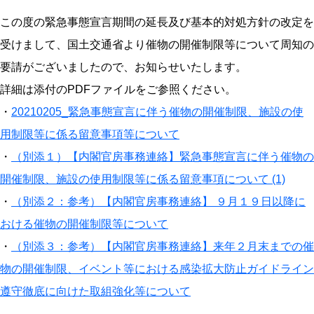
この度の緊急事態宣言期間の延長及び基本的対処方針の改定を
受けまして、国土交通省より催物の開催制限等について周知の
要請がございましたので、お知らせいたします。
詳細は添付のPDFファイルをご参照ください。
・
20210205_緊急事態宣言に伴う催物の開催制限、施設の使
用制限等に係る留意事項等について
・
（別添１）【内閣官房事務連絡】緊急事態宣言に伴う催物の
開催制限、施設の使用制限等に係る留意事項について (1)
・
（別添２：参考）【内閣官房事務連絡】 ９月１９日以降に
おける催物の開催制限等について
・
（別添３：参考）【内閣官房事務連絡】来年２月末までの催
物の開催制限、イベント等における感染拡大防止ガイドライン
遵守徹底に向けた取組強化等について