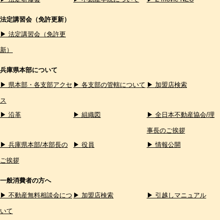
法定講習会（免許更新）
▶ 法定講習会（免許更
新）
兵庫県本部について
▶ 県本部・各支部アクセ
▶ 各支部の管轄について
▶ 加盟店検索
ス
▶ 沿革
▶ 組織図
▶ 全日本不動産協会/理
事長のご挨拶
▶ 兵庫県本部/本部長の
▶ 役員
▶ 情報公開
ご挨拶
一般消費者の方へ
▶ 不動産無料相談会につ
▶ 加盟店検索
▶ 引越しマニュアル
いて