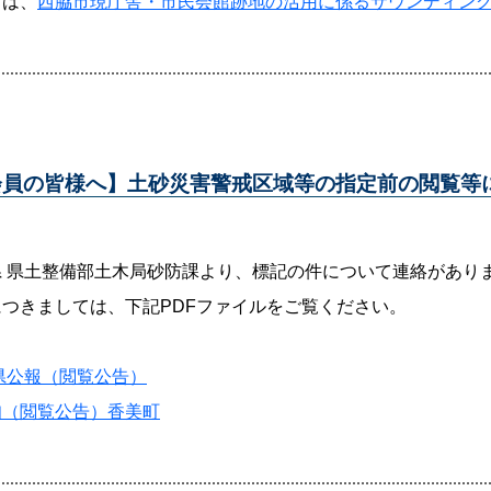
くは、
西脇市現庁舎・市民会館跡地の活用に係るサウンディン
会員の皆様へ】土砂災害警戒区域等の指定前の閲覧等に
県 県土整備部土木局砂防課より、標記の件について連絡があり
につきましては、下記PDFファイルをご覧ください。
7県公報（閲覧公告）
知（閲覧公告）香美町