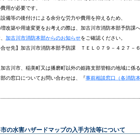
の費用が必要です。
用設備等の後付けによる余分な労力や費用を抑えるため、
の増改築や用途変更をお考えの際は、加古川市消防本部予防課
は、
加古川市消防本部からのお知らせ
をご確認ください。
い合せ先】加古川市消防本部予防課 ＴＥＬ０７９－４２７－
、加古川市、稲美町又は播磨町以外の姫路支部管轄の地域に係
本部の窓口についてお問い合わせは、『
事前相談窓口（各消防
路市の水害ハザードマップの入手方法等について