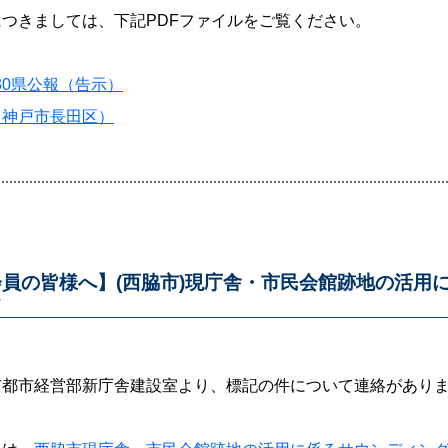
につきましては、下記PDFファイルをご覧ください。
030県公報（告示）
（神戸市長田区）
会員の皆様へ】(西脇市)現庁舎・市民会館跡地の活用
て
市都市経営部新庁舎建設室より、標記の件について連絡があり