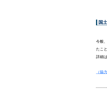
国
今般
たこ
詳細は
（協