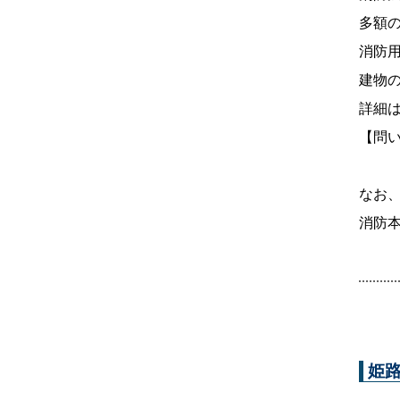
多額
消防
建物
詳細
【問
なお
消防
姫