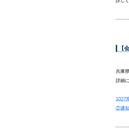
詳し
【
兵庫
詳細
102
②通