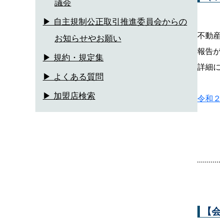
議会
▶ 自主規制公正取引推進委員会からの
不動
お知らせやお願い
報告
▶ 規約・規定集
詳細
▶ よくある質問
▶ 加盟店検索
令和２
【