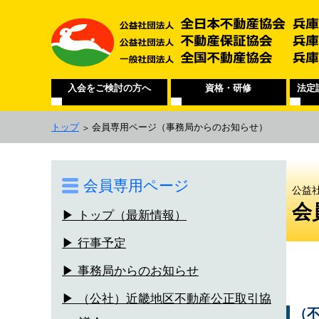
入会をご検討の方へ
資格・研修
法定
トップ
会員専用ページ
（事務局からのお知らせ）
会員専用ページ
公益
会
▶ トップ（最新情報）
▶ 行事予定
▶ 事務局からのお知らせ
▶ （公社）近畿地区不動産公正取引協
（