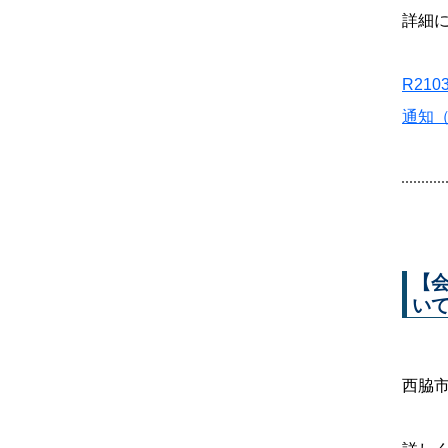
詳細
R21
通知
【
い
西脇