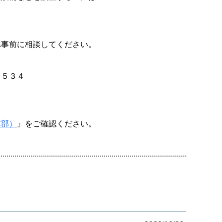
へ事前に相談してください。
６５３４
る
本部）
』をご確認ください。