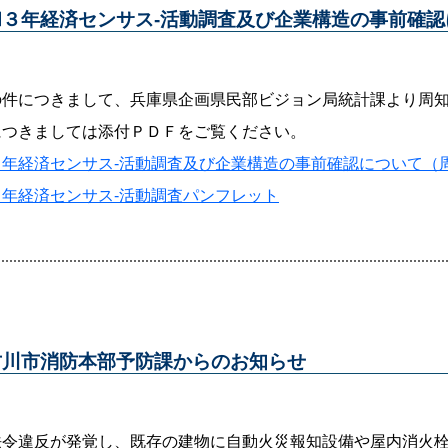
和３年経済センサス-活動調査及び企業構造の事前確認
の件につきまして、兵庫県企画県民部ビジョン局統計課より周
につきましては添付ＰＤＦをご覧ください。
３年経済センサス-活動調査及び企業構造の事前確認について（
３年経済センサス-活動調査パンフレット
古川市消防本部予防課からのお知らせ
法令違反が発覚し、既存の建物に自動火災報知設備や屋内消火