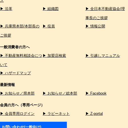
ス
▶ 沿革
▶ 組織図
▶ 全日本不動産協会/理
事長のご挨拶
▶ 兵庫県本部/本部長の
▶ 役員
▶ 情報公開
ご挨拶
一般消費者の方へ
▶ 不動産無料相談会につ
▶ 加盟店検索
▶ 引越しマニュアル
いて
▶ ハザードマップ
最新情報
▶ お知らせ／県本部
▶ お知らせ／総本部
▶ Facebook
会員の方へ（専用ページ）
▶ 会員専用ログイン
▶ ラビーネット
▶ Z-portal
お問い合わせ(一般向け)