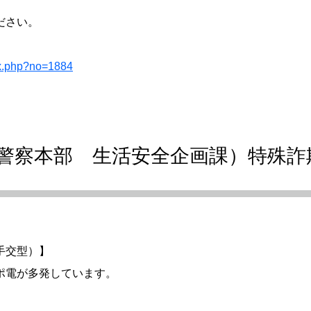
ださい。
ex.php?no=1884
警察本部 生活安全企画課）特殊詐
手交型）】
電が多発しています。