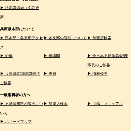
▶ 法定講習会（免許更
新）
兵庫県本部について
▶ 県本部・各支部アクセ
▶ 各支部の管轄について
▶ 加盟店検索
ス
▶ 沿革
▶ 組織図
▶ 全日本不動産協会/理
事長のご挨拶
▶ 兵庫県本部/本部長の
▶ 役員
▶ 情報公開
ご挨拶
一般消費者の方へ
▶ 不動産無料相談会につ
▶ 加盟店検索
▶ 引越しマニュアル
いて
▶ ハザードマップ