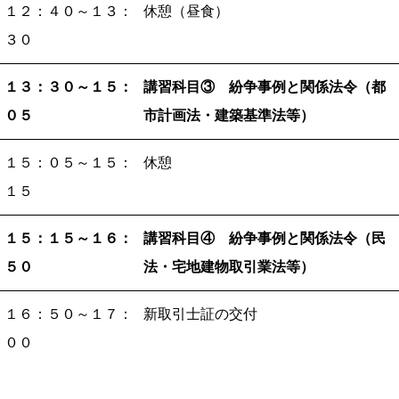
１２：４０～
１３：
休憩（昼食）
３０
１３：３０～
１５：
講習科目③
紛争事例と関係法令（都
０５
市計画法・建築基準法等）
１５：０５～
１５：
休憩
１５
１５：１５～
１６：
講習科目④
紛争事例と関係法令（民
５０
法・宅地建物取引業法等）
１６：５０～
１７：
新取引士証の交付
００