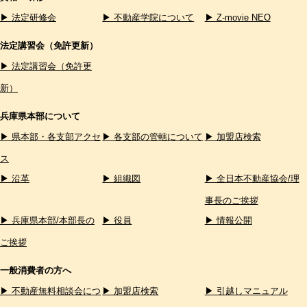
▶ 法定研修会
▶ 不動産学院について
▶ Z-movie NEO
法定講習会（免許更新）
▶ 法定講習会（免許更
新）
兵庫県本部について
▶ 県本部・各支部アクセ
▶ 各支部の管轄について
▶ 加盟店検索
ス
▶ 沿革
▶ 組織図
▶ 全日本不動産協会/理
事長のご挨拶
▶ 兵庫県本部/本部長の
▶ 役員
▶ 情報公開
ご挨拶
一般消費者の方へ
▶ 不動産無料相談会につ
▶ 加盟店検索
▶ 引越しマニュアル