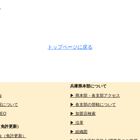
。
トップページに戻る
兵庫県本部について
会
▶ 県本部・各支部アクセス
院について
▶ 各支部の管轄について
NEO
▶ 加盟店検索
▶ 沿革
（免許更新）
▶ 組織図
会（免許更新）