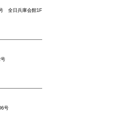
4号 全日兵庫会館1F
2号
06号