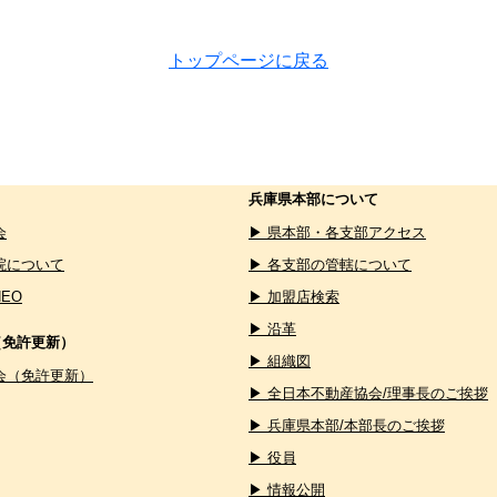
トップページに戻る
兵庫県本部について
会
▶ 県本部・各支部アクセス
院について
▶ 各支部の管轄について
NEO
▶ 加盟店検索
▶ 沿革
（免許更新）
▶ 組織図
会（免許更新）
▶ 全日本不動産協会/理事長のご挨拶
▶ 兵庫県本部/本部長のご挨拶
▶ 役員
▶ 情報公開