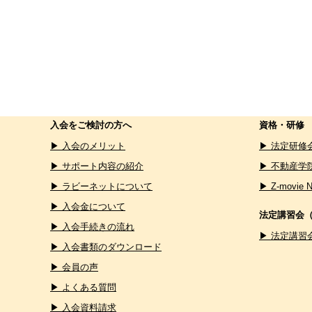
入会をご検討の方へ
資格・研修
▶ 入会のメリット
▶ 法定研修
▶ サポート内容の紹介
▶ 不動産学
▶ ラビーネットについて
▶ Z-movie 
▶ 入会金について
法定講習会
▶ 入会手続きの流れ
▶ 法定講習
▶ 入会書類のダウンロード
▶ 会員の声
▶ よくある質問
▶ 入会資料請求