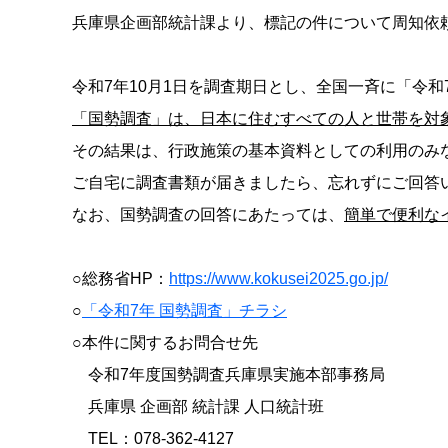
兵庫県企画部統計課より、標記の件について周知依
令和7年10月1日を調査期日とし、全国一斉に「令和
「国勢調査」は、日本に住むすべての人と世帯を対
その結果は、行政施策の基本資料としての利用のみ
ご自宅に調査書類が届きましたら、忘れずにご回答
なお、国勢調査の回答にあたっては、
簡単で便利な
○総務省HP：
https://www.kokusei2025.go.jp/
○
「令和7年 国勢調査」チラシ
○本件に関するお問合せ先
令和7年度国勢調査兵庫県実施本部事務局
兵庫県 企画部 統計課 人口統計班
TEL：078-362-4127