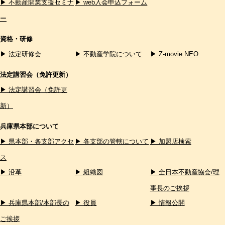
▶ 不動産開業支援セミナ
▶ web入会申込フォーム
ー
資格・研修
▶ 法定研修会
▶ 不動産学院について
▶ Z-movie NEO
法定講習会（免許更新）
▶ 法定講習会（免許更
新）
兵庫県本部について
▶ 県本部・各支部アクセ
▶ 各支部の管轄について
▶ 加盟店検索
ス
▶ 沿革
▶ 組織図
▶ 全日本不動産協会/理
事長のご挨拶
▶ 兵庫県本部/本部長の
▶ 役員
▶ 情報公開
ご挨拶