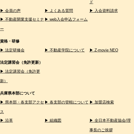
ド
▶ 会員の声
▶ よくある質問
▶ 入会資料請求
▶ 不動産開業支援セミナ
▶ web入会申込フォーム
ー
資格・研修
▶ 法定研修会
▶ 不動産学院について
▶ Z-movie NEO
法定講習会（免許更新）
▶ 法定講習会（免許更
新）
兵庫県本部について
▶ 県本部・各支部アクセ
▶ 各支部の管轄について
▶ 加盟店検索
ス
▶ 沿革
▶ 組織図
▶ 全日本不動産協会/理
事長のご挨拶