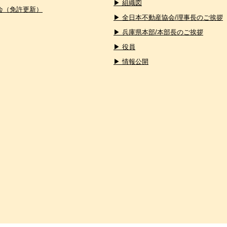
▶ 組織図
会（免許更新）
▶ 全日本不動産協会/理事長のご挨拶
▶ 兵庫県本部/本部長のご挨拶
▶ 役員
▶ 情報公開