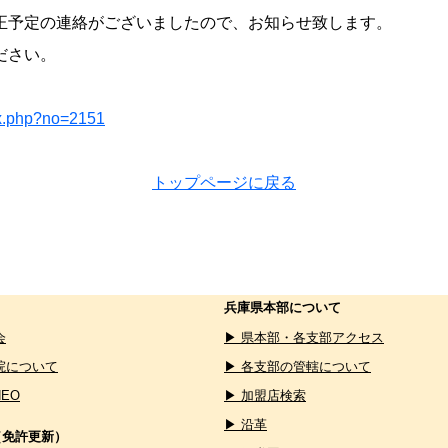
正予定の連絡がございましたので、お知らせ致します。
ださい。
ex.php?no=2151
トップページに戻る
兵庫県本部について
会
▶ 県本部・各支部アクセス
院について
▶ 各支部の管轄について
NEO
▶ 加盟店検索
▶ 沿革
（免許更新）