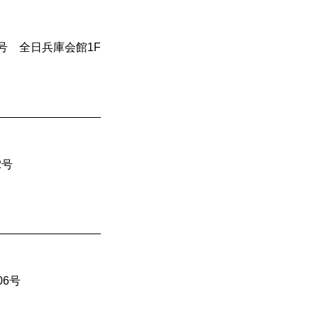
4号 全日兵庫会館1F
2号
06号