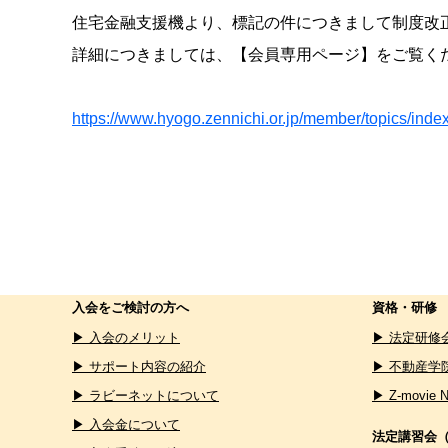
住宅金融支援機より、標記の件につきまして制度改
詳細につきましては、【会員専用ページ】をご覧く
https://www.hyogo.zennichi.or.jp/member/topics/ind
入会をご検討の方へ
資格・研修
▶ 入会のメリット
▶ 法定研修
▶ サポート内容の紹介
▶ 不動産学
▶ ラビーネットについて
▶ Z-movie 
▶ 入会金について
法定講習会