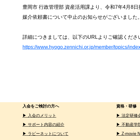
豊岡市 行政管理部 資産活用課より、令和7年4月8
媒介依頼書について中止のお知らせがございました
詳細につきましては、以下のURLよりご確認くださ
https://www.hyogo.zennichi.or.jp/member/topics/ind
入会をご検討の方へ
資格・研修
▶ 入会のメリット
▶ 法定研修
▶ サポート内容の紹介
▶ 不動産学
▶ ラビーネットについて
▶ Z-movie 