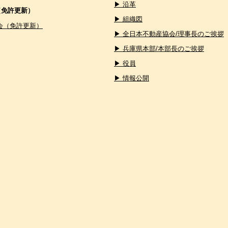
▶ 沿革
（免許更新）
▶ 組織図
会（免許更新）
▶ 全日本不動産協会/理事長のご挨拶
▶ 兵庫県本部/本部長のご挨拶
▶ 役員
▶ 情報公開