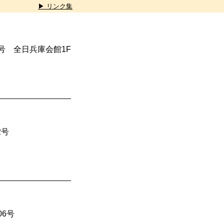
▶ リンク集
4号 全日兵庫会館1F
2号
06号