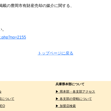
日掲載の豊岡市有財産売却の媒介に関する、
。
い。
ex.php?no=2155
トップページに戻る
兵庫県本部について
会
▶ 県本部・各支部アクセス
院について
▶ 各支部の管轄について
NEO
▶ 加盟店検索