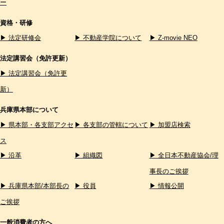
ー
資格・研修
▶ 法定研修会
▶ 不動産学院について
▶ Z-movie NEO
法定講習会（免許更新）
▶ 法定講習会（免許更
新）
兵庫県本部について
▶ 県本部・各支部アクセ
▶ 各支部の管轄について
▶ 加盟店検索
ス
▶ 沿革
▶ 組織図
▶ 全日本不動産協会/理
事長のご挨拶
▶ 兵庫県本部/本部長の
▶ 役員
▶ 情報公開
ご挨拶
一般消費者の方へ