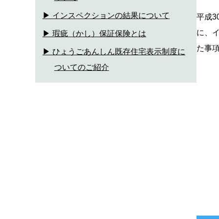
▶ インスペクションの結果について
平成
に、
▶ 瑕疵（かし）保証保険とは
た事
▶ ひょうごあんしん既存住宅表示制度に
ついてのご紹介