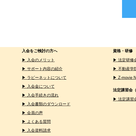
入会をご検討の方へ
資格・研修
▶ 入会のメリット
▶ 法定研修
▶ サポート内容の紹介
▶ 不動産学
▶ ラビーネットについて
▶ Z-movie 
▶ 入会金について
法定講習会
▶ 入会手続きの流れ
▶ 法定講習
▶ 入会書類のダウンロード
▶ 会員の声
▶ よくある質問
▶ 入会資料請求