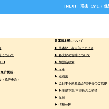
［NEXT］瑕疵（かし）
兵庫県本部について
会
▶ 県本部・各支部アクセス
院について
▶ 各支部の管轄について
NEO
▶ 加盟店検索
▶ 沿革
（免許更新）
▶ 組織図
会（免許更新）
▶ 全日本不動産協会/理事長のご挨拶
▶ 兵庫県本部/本部長のご挨拶
▶ 役員
▶ 情報公開