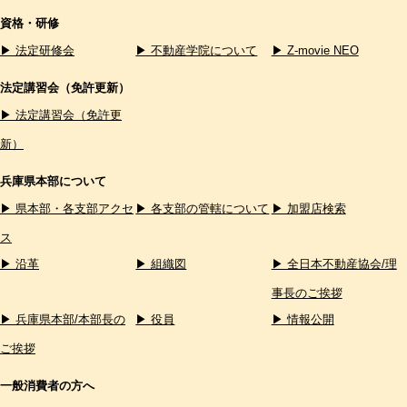
資格・研修
▶ 法定研修会
▶ 不動産学院について
▶ Z-movie NEO
法定講習会（免許更新）
▶ 法定講習会（免許更
新）
兵庫県本部について
▶ 県本部・各支部アクセ
▶ 各支部の管轄について
▶ 加盟店検索
ス
▶ 沿革
▶ 組織図
▶ 全日本不動産協会/理
事長のご挨拶
▶ 兵庫県本部/本部長の
▶ 役員
▶ 情報公開
ご挨拶
一般消費者の方へ