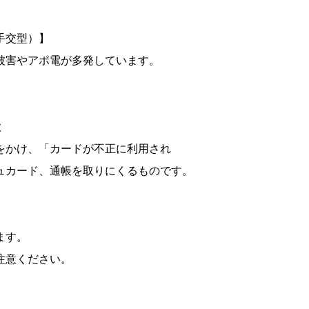
ード手交型）】
害やアポ電が多発しています。
欺
け、「カードが不正に利用され
ード、通帳を取りにくるものです。
ます。
意ください。