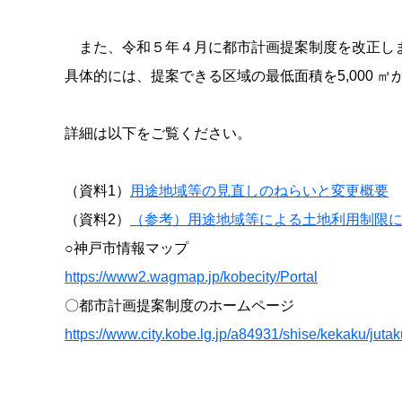
また、令和５年４月に都市計画提案制度を改正し
具体的には、提案できる区域の最低面積を5,000 
詳細は以下をご覧ください。
（資料1）
用途地域等の見直しのねらいと変更概要
（資料2）
（参考）用途地域等による土地利用制限
○神戸市情報マップ
https://www2.wagmap.jp/kobecity/Portal
〇都市計画提案制度のホームページ
https://www.city.kobe.lg.jp/a84931/shise/kekaku/juta