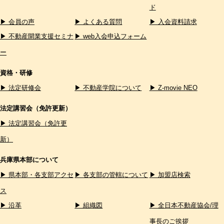
ド
▶ 会員の声
▶ よくある質問
▶ 入会資料請求
▶ 不動産開業支援セミナ
▶ web入会申込フォーム
ー
資格・研修
▶ 法定研修会
▶ 不動産学院について
▶ Z-movie NEO
法定講習会（免許更新）
▶ 法定講習会（免許更
新）
兵庫県本部について
▶ 県本部・各支部アクセ
▶ 各支部の管轄について
▶ 加盟店検索
ス
▶ 沿革
▶ 組織図
▶ 全日本不動産協会/理
事長のご挨拶